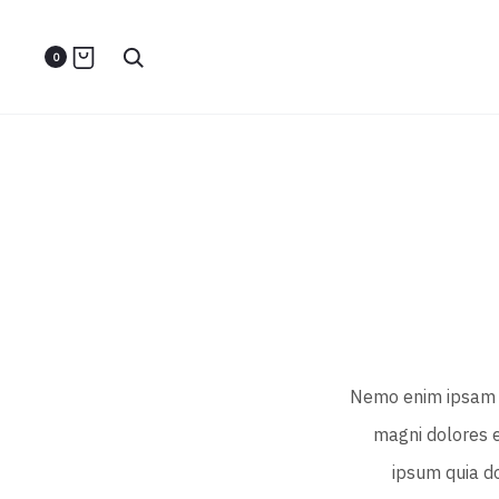
بحث
0
Nemo enim ipsam v
magni dolores e
ipsum quia do