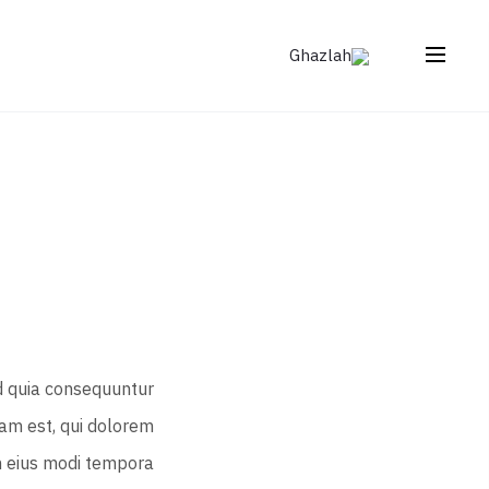
d quia consequuntur
am est, qui dolorem
am eius modi tempora