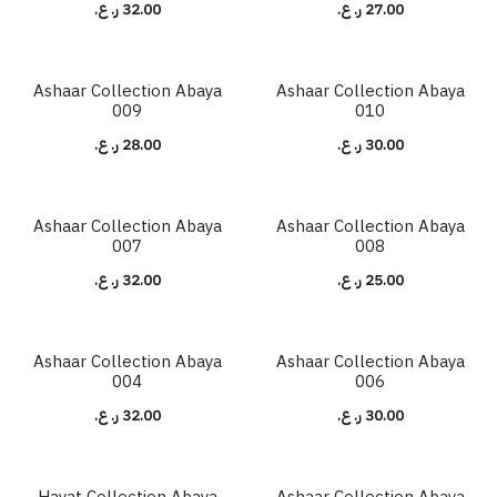
27.00
ر. ع.
32.00
ر. ع.
Ashaar Collection Abaya
Ashaar Collection Abaya
009
010
30.00
ر. ع.
28.00
ر. ع.
Ashaar Collection Abaya
Ashaar Collection Abaya
007
008
25.00
ر. ع.
32.00
ر. ع.
Ashaar Collection Abaya
Ashaar Collection Abaya
شائع
004
006
30.00
ر. ع.
32.00
ر. ع.
Hayat Collection Abaya
Ashaar Collection Abaya