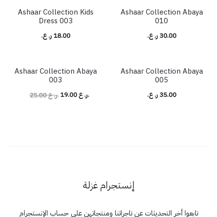
Ashaar Collection Kids
Ashaar Collection Abaya
شائع
Dress 003
010
30.00
ر. ع.
18.00
ر. ع.
Ashaar Collection Abaya
Ashaar Collection Abaya
شائع
24% خصم
003
005
السعر
السعر
35.00
ر. ع.
ر. ع.
19.00
ر. ع.
25.00
الحالي
الأصلي
هو:
هو:
25.00 OMR.
19.00 OMR.
إنستجرام غزلة
تابعوا أخر التحديثات عن تاجراتنا ومنتجاتهن على حساب الإنستجرام