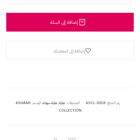
Collection
Abaya
إضافة إلى السلة
007
إضافة إلى المفضلة
رمز المنتج:
ASCL-0018
التصنيفات:
عباية
,
عباية سوداء
الوسم:
ASHAAR
COLLECTION
مشاركة