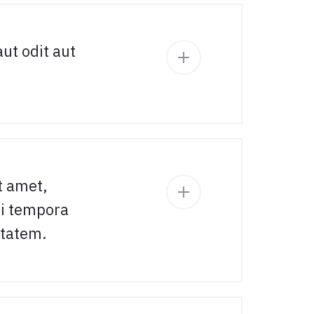
ut odit aut
t amet,
di tempora
ptatem.