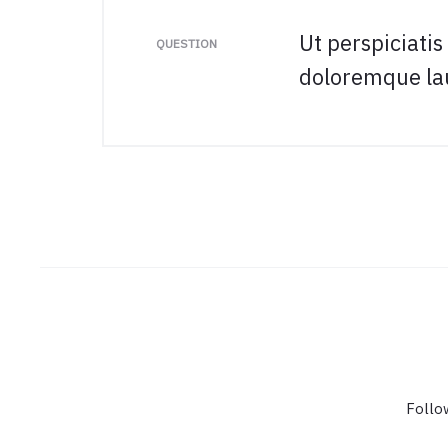
Ut perspiciati
QUESTION
doloremque l
Follo