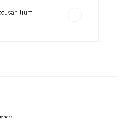
accusan tium
igners