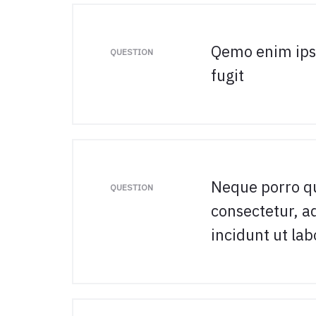
Qemo enim ipsa
QUESTION
fugit
Neque porro qu
QUESTION
consectetur, a
incidunt ut la