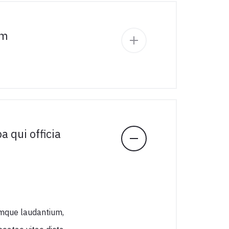
em
a qui officia
emque laudantium,