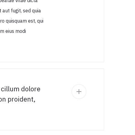
beatae vitae dicta
aut fugit, sed quia
ro quisquam est, qui
am eius modi
 cillum dolore
on proident,