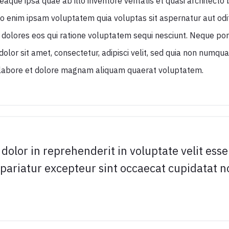
aque ipsa quae ab illo inventore veritatis et quasi architecto 
 enim ipsam voluptatem quia voluptas sit aspernatur aut odit 
dolores eos qui ratione voluptatem sequi nesciunt. Neque por
olor sit amet, consectetur, adipisci velit, sed quia non numqu
 labore et dolore magnam aliquam quaerat voluptatem.
 dolor in reprehenderit in voluptate velit esse
 pariatur excepteur sint occaecat cupidatat n