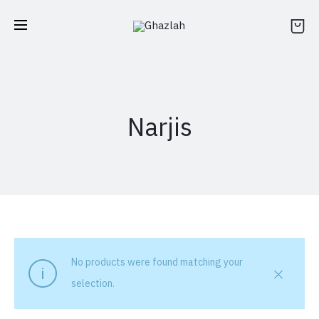
Narjis
No products were found matching your
selection.