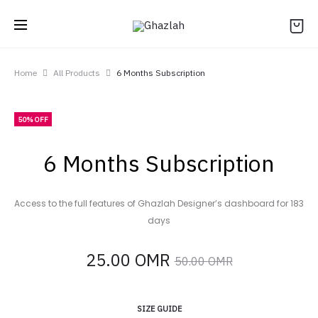
Home
All Products
6 Months Subscription
50% OFF
6 Months Subscription
Access to the full features of Ghazlah Designer’s dashboard for 183
days
Current
Original
25.00
OMR
50.00
OMR
price
price
SIZE GUIDE