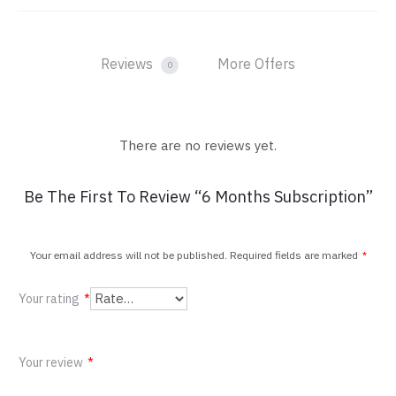
Reviews
More Offers
0
There are no reviews yet.
R
Be The First To Review “6 Months Subscription”
e
v
Your email address will not be published.
Required fields are marked
*
i
Your rating
*
e
w
Your review
*
s