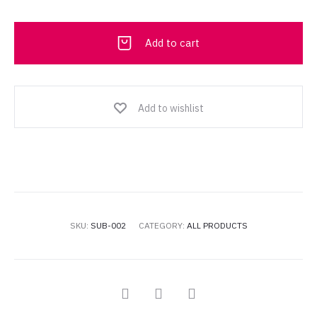
is:
was:
25.00 OMR.
50.00 OMR.
Add to cart
Add to wishlist
SKU:
SUB-002
CATEGORY:
ALL PRODUCTS
SHARE