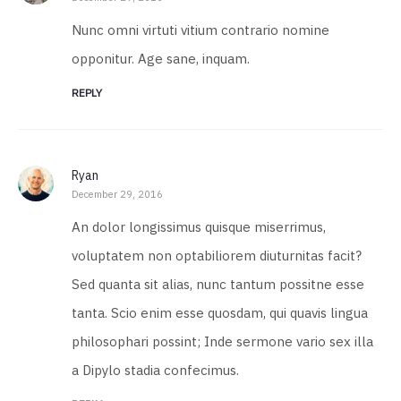
Nunc omni virtuti vitium contrario nomine
opponitur. Age sane, inquam.
REPLY
Ryan
December 29, 2016
An dolor longissimus quisque miserrimus,
voluptatem non optabiliorem diuturnitas facit?
Sed quanta sit alias, nunc tantum possitne esse
tanta. Scio enim esse quosdam, qui quavis lingua
philosophari possint; Inde sermone vario sex illa
a Dipylo stadia confecimus.